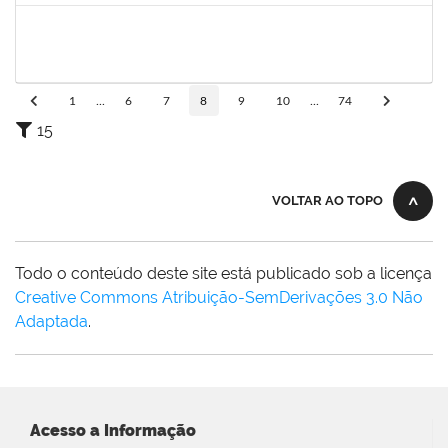
2257657
MARIA FABIANA BARRETO NERI
Técnico
23007.00002251/2025-95
07/07/2025
04/10/2025
Concluído
1
...
6
7
8
9
10
...
74
15
VOLTAR AO TOPO
Todo o conteúdo deste site está publicado sob a licença
Creative Commons Atribuição-SemDerivações 3.0 Não
Adaptada
.
Acesso a Informação