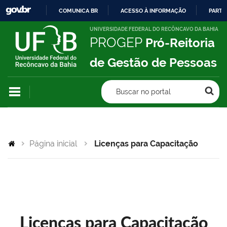
COMUNICA BR
ACESSO À INFORMAÇÃO
PARTI
IR
UNIVERSIDADE FEDERAL DO RECÔNCAVO DA BAHIA
PROGEP
Pró-Reitoria
PARA
O
de Gestão de Pessoas
CONTEÚDO
Buscar no portal
Página inicial
Licenças para Capacitação
Licenças para Capacitação