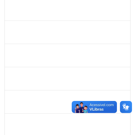
1755265
KARINA DE SOUZA SILVA
Técnico
23007.00018863/2025-02
29/09/2025
17/10/2025
Concluído
2140774
ANNE MAGALI LIMA NEIVA
Técnico
23007.00019389/2025-59
29/09/2025
13/10/2025
Concluído
2261057
EVANDRO SILVA DE FREITAS
Técnico
23007.00013076/2025-81
14/07/2025
13/10/2025
Concluído
1945088
MOISES ARAUJO LIMA
Técnico
23007.00014098/2025-35
11/09/2025
10/10/2025
Concluído
1496679
VALERIA MACEDO ALMEIDA CAMILO
Docente
23007.00013701/2025-84
10/08/2025
10/10/2025
Concluído
1591709
CELESTE DA SILVA SANTOS
Técnico
23007.00017288/2025-41
08/09/2025
05/10/2025
Concluído