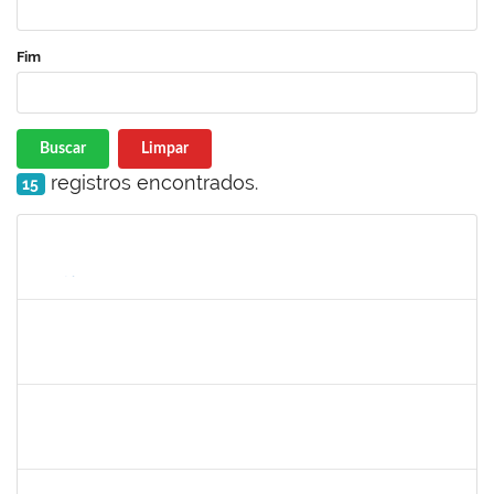
Fim
Buscar
Limpar
registros encontrados.
15
Matrícula
Nome
Cargo
Processo
Início
Fim
Status
1165758
VICTOR HUGO SOARES VALENTIM
23007.00012268/2025-72
26/07/2025
31/10/2025
Concluído
RAFAEL BASTOS DAMASCENA
Técnico
23007.00019903/2025-52
01/10/2025
30/10/2025
Concluído