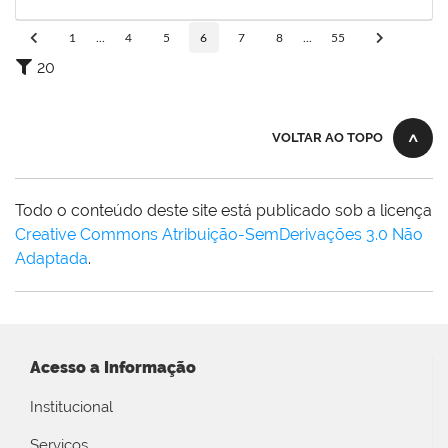
02/09/2025
Concluído
1
...
4
5
6
7
8
...
55
20
VOLTAR AO TOPO
Todo o conteúdo deste site está publicado sob a licença
Creative Commons Atribuição-SemDerivações 3.0 Não
Adaptada
.
Acesso a Informação
Institucional
Serviços