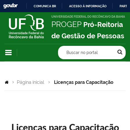
COMUNICA BR
ACESSO À INFORMAÇÃO
PARTI
IR
UNIVERSIDADE FEDERAL DO RECÔNCAVO DA BAHIA
PROGEP
Pró-Reitoria
PARA
O
de Gestão de Pessoas
CONTEÚDO
Buscar no portal
Página inicial
Licenças para Capacitação
Licenças para Capacitação