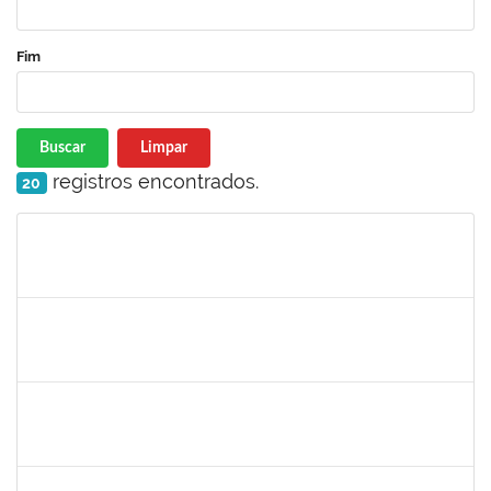
Fim
Buscar
Limpar
registros encontrados.
20
Matrícula
Nome
Cargo
Processo
Início
Fim
Status
1381835
JULIO ELOISIO BRANDAO DA SILVA
Docente
23007.00008877/2025-61
02/09/2025
30/11/2025
Concluído
1553817
DJANILSON BARBOSA DOS SANTOS
Docente
23007.00010021/2025-19
01/09/2025
29/11/2025
Concluído