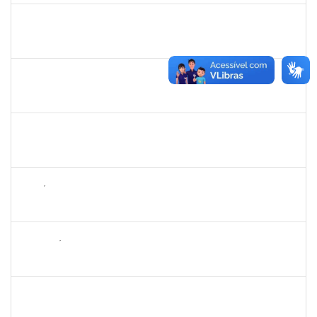
1355180
ANTONIO CARLOS DE ALMEIDA PORTELA
Docente
23007.00013042/2025-29
18/08/2025
15/11/2025
Concluído
1836556
DANIEL TEIXEIRA DE QUADROS
Técnico
23007.00002962/2025-07
11/08/2025
08/11/2025
Concluído
1496679
VALERIA MACEDO ALMEIDA CAMILO
Docente
23007.00013701/2025-84
10/08/2025
10/10/2025
Concluído
1143381
FABRÍCIO MENDES MIRANDA
Técnico
23007.00010774/2025-58
07/08/2025
04/11/2025
Concluído
2265449
THIAGO ÍTALO ROCHA DE JESUS
Técnico
23007.00014094/2025-46
05/08/2025
03/09/2025
Concluído
1730935
TIAGO FERNANDES DE ATHAYDE NOVAES
Técnico
23007.00010561/2025-86
04/08/2025