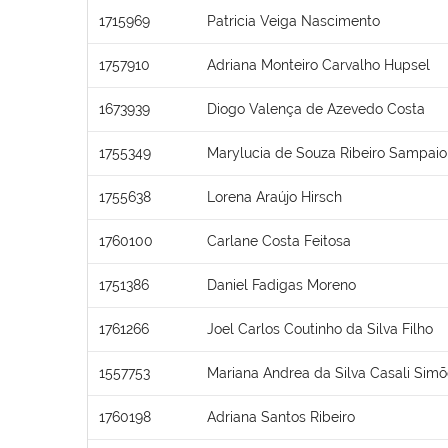
1715969
Patricia Veiga Nascimento
1757910
Adriana Monteiro Carvalho Hupsel
1673939
Diogo Valença de Azevedo Costa
1755349
Marylucia de Souza Ribeiro Sampaio
1755638
Lorena Araújo Hirsch
1760100
Carlane Costa Feitosa
1751386
Daniel Fadigas Moreno
1761266
Joel Carlos Coutinho da Silva Filho
1557753
Mariana Andrea da Silva Casali Sim
1760198
Adriana Santos Ribeiro