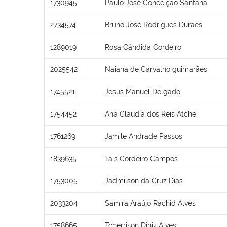
1730945
Paulo José Conceição Santana
2734574
Bruno José Rodrigues Durães
1289019
Rosa Cândida Cordeiro
2025542
Naiana de Carvalho guimarães
1745521
Jesus Manuel Delgado
1754452
Ana Claudia dos Reis Atche
1761269
Jamile Andrade Passos
1839635
Tais Cordeiro Campos
1753005
Jadmilson da Cruz Dias
2033204
Samira Araújo Rachid Alves
1758665
Tcherrison Diniz Alves