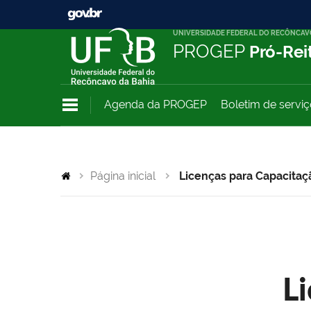
UNIVERSIDADE FEDERAL DO RECÔNCAV
PROGEP
Pró-Rei
Agenda da PROGEP
Boletim de servi
Página inicial
Licenças para Capacitaç
L