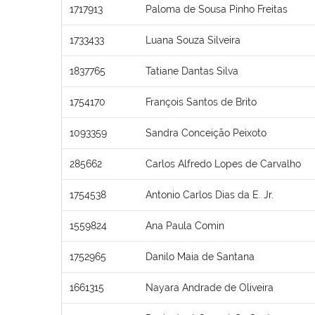
1717913
Paloma de Sousa Pinho Freitas
1733433
Luana Souza Silveira
1837765
Tatiane Dantas Silva
1754170
François Santos de Brito
1093359
Sandra Conceição Peixoto
285662
Carlos Alfredo Lopes de Carvalho
1754538
Antonio Carlos Dias da E. Jr.
1559824
Ana Paula Comin
1752965
Danilo Maia de Santana
1661315
Nayara Andrade de Oliveira