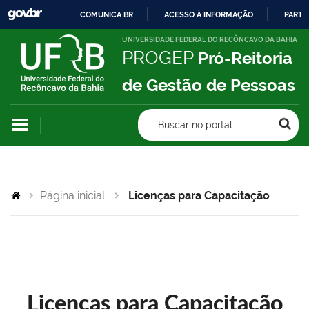
COMUNICA BR
ACESSO À INFORMAÇÃO
PARTI
IR
UNIVERSIDADE FEDERAL DO RECÔNCAVO DA BAHIA
PROGEP
Pró-Reitoria
PARA
O
de Gestão de Pessoas
CONTEÚDO
Buscar no portal
Página inicial
Licenças para Capacitação
Licenças para Capacitação