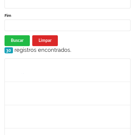
Fim
Buscar
Limpar
registros encontrados.
30
Matrícula
Nome
Cargo
Processo
Início
Fim
Status
1733433
Luana Souza Silveira
Técnico
23007.00000783/2019-76
07/03/2019
06/04/2019
Concluído
1759148
Edinoglede Nery dos Santos
Técnico
23007.032084/2018-16
06/03/2019
05/06/2019
Concluído