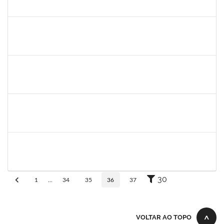
30/11/-0001
30/11/-0001
Concluído
rodrigo fernandes
30/11/-0001
30/11/-0001
Concluído
aida
30/11/-0001
30/11/-0001
Concluído
marcio siões
30/11/-0001
30/11/-0001
Concluído
ritta
30/11/-0001
30/11/-0001
Concluído
30
1
...
34
35
36
37
VOLTAR AO TOPO