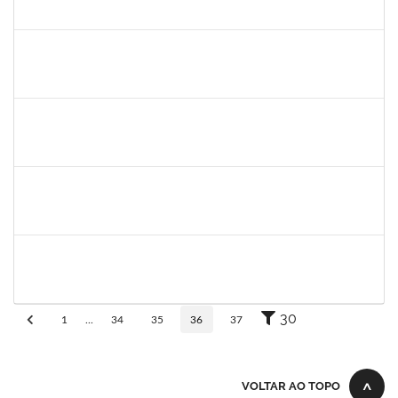
30/11/-0001
30/11/-0001
Concluído
rodrigo fernandes
30/11/-0001
30/11/-0001
Concluído
aida
30/11/-0001
30/11/-0001
Concluído
marcio siões
30/11/-0001
30/11/-0001
Concluído
ritta
30/11/-0001
30/11/-0001
Concluído
30
1
...
34
35
36
37
VOLTAR AO TOPO