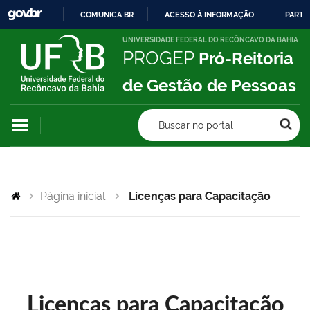
COMUNICA BR
ACESSO À INFORMAÇÃO
PARTI
IR
UNIVERSIDADE FEDERAL DO RECÔNCAVO DA BAHIA
PROGEP
Pró-Reitoria
PARA
O
de Gestão de Pessoas
CONTEÚDO
Buscar no portal
Página inicial
Licenças para Capacitação
Licenças para Capacitação