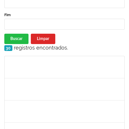
Fim
Buscar
Limpar
registros encontrados.
30
Matrícula
Nome
Cargo
Processo
Início
Fim
Status
1733433
Luana Souza Silveira
Técnico
23007.00000783/2019-76
07/03/2019
06/04/2019
Concluído
1759148
Edinoglede Nery dos Santos
Técnico
23007.032084/2018-16
06/03/2019
05/06/2019
Concluído