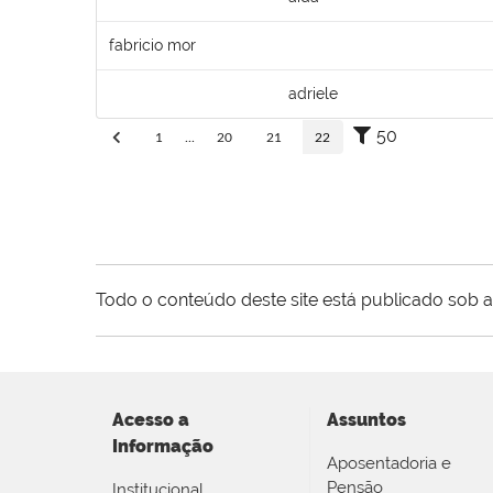
fabricio mor
adriele
50
1
...
20
21
22
Todo o conteúdo deste site está publicado sob a
Acesso a
Assuntos
Informação
Aposentadoria e
Pensão
Institucional