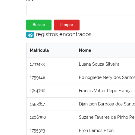
Buscar
Limpar
registros encontrados.
49
Matrícula
Nome
1733433
Luana Souza Silveira
1759148
Edinoglede Nery dos Santo
1744760
Francis Valter Pepe França
1553817
Djanilson Barbosa dos Sant
1206390
Suzane Tavares de Pinho P
1755323
Eron Lemos Piton