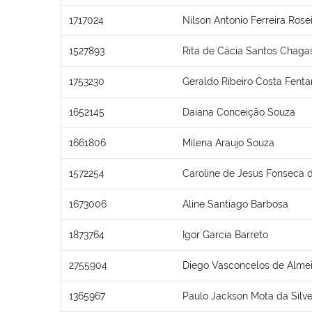
1717024
Nilson Antonio Ferreira Rose
1527893
Rita de Cácia Santos Chaga
1753230
Geraldo Ribeiro Costa Fent
1652145
Daiana Conceição Souza
1661806
Milena Araujo Souza
1572254
Caroline de Jesus Fonseca d
1673006
Aline Santiago Barbosa
1873764
Igor Garcia Barreto
2755904
Diego Vasconcelos de Alme
1365967
Paulo Jackson Mota da Silve