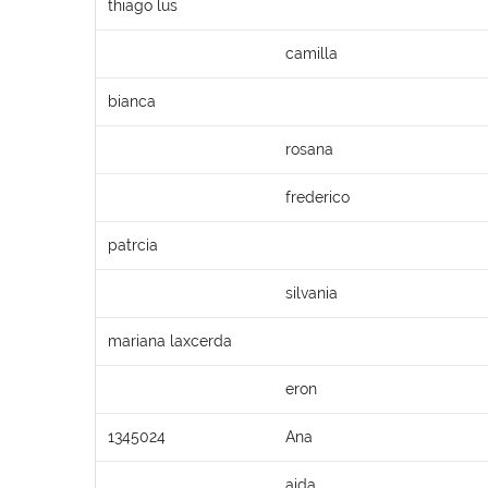
thiago lus
camilla
bianca
rosana
frederico
patrcia
silvania
mariana laxcerda
eron
1345024
Ana
aida