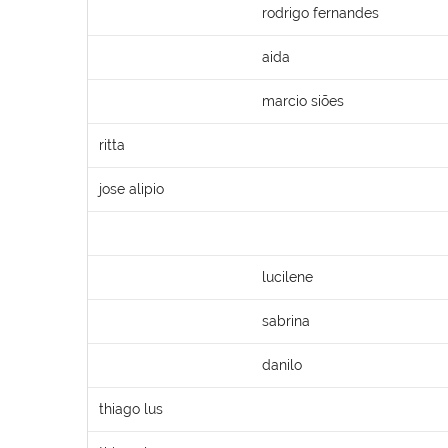
rodrigo fernandes
aida
marcio siões
ritta
jose alipio
lucilene
sabrina
danilo
thiago lus