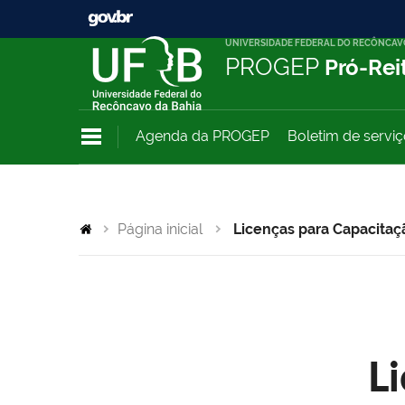
UNIVERSIDADE FEDERAL DO RECÔNCAV
PROGEP
Pró-Rei
Agenda da PROGEP
Boletim de servi
Página inicial
Licenças para Capacitaç
L