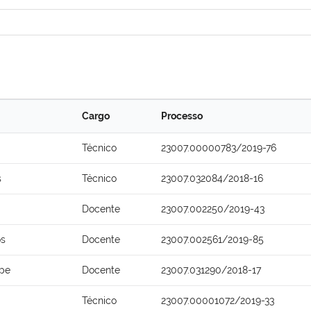
Cargo
Processo
Técnico
23007.00000783/2019-76
s
Técnico
23007.032084/2018-16
Docente
23007.002250/2019-43
os
Docente
23007.002561/2019-85
epe
Docente
23007.031290/2018-17
Técnico
23007.00001072/2019-33