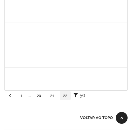
1345024
Ana
30/11/-0001
30/11/-0001
Concluído
aida
30/11/-0001
30/11/-0001
Concluído
fabricio mor
30/11/-0001
30/11/-0001
Concluído
adriele
30/11/-0001
30/11/-0001
Concluído
50
1
...
20
21
22
VOLTAR AO TOPO