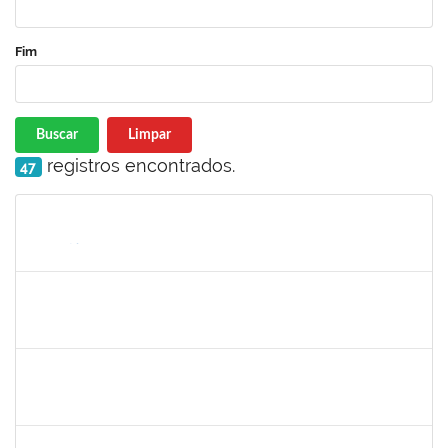
Fim
Buscar
Limpar
registros encontrados.
47
Matrícula
Nome
Cargo
Processo
Início
Fim
Status
1744760
Francis Valter Pepe França
Docente
23007.002250/2019-43
06/03/2019
04/04/2019
Concluído
1553817
Djanilson Barbosa dos Santos
Docente
23007.002561/2019-85
04/03/2019
05/04/2019
Concluído