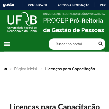
COMUNICA BR
ACESSO À INFORMAÇÃO
PARTI
IR
UNIVERSIDADE FEDERAL DO RECÔNCAVO DA BAHIA
PROGEP
Pró-Reitoria
PARA
O
de Gestão de Pessoas
CONTEÚDO
Buscar no portal
Página inicial
Licenças para Capacitação
Licenças para Capacitação