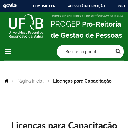
COMUNICA BR
ACESSO À INFORMAÇÃO
PARTI
IR
UNIVERSIDADE FEDERAL DO RECÔNCAVO DA BAHIA
PROGEP
Pró-Reitoria
PARA
O
de Gestão de Pessoas
CONTEÚDO
Buscar no portal
Página inicial
Licenças para Capacitação
Licenças para Capacitação