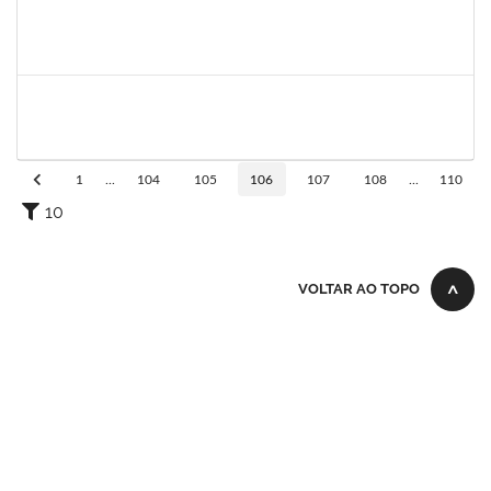
1147816
POLIANA DA SILVA LIMA ANDRADE
Docente
23007.00018669/2025-02
21/03/2026
18/06/2026
Concluído
1742199
HELENI DUARTE DANTAS DE AVILA
Docente
23007.00001869/2026-27
21/04/2026
20/06/2026
Concluído
1
...
104
105
106
107
108
...
110
10
VOLTAR AO TOPO
Todo o conteúdo deste site está publicado sob a licença
Creative Commons Atribuição-SemDerivações 3.0 Não
Adaptada
.