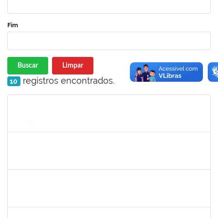
Fim
Buscar
Limpar
registros encontrados.
10
Matrícula
Nome
Cargo
Processo
Início
Fim
Status
1153042
GUILHERME MOREIRA FERNANDES
Docente
23007.00028901/2025-91
01/03/2026
29/05/2026
Concluído
1718454
REGINA MARQUES DE SOUZA
Docente
23007.00000959/2026-56
01/03/2026
29/05/2026
Concluído