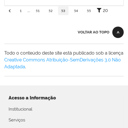
30/11/-0001
Concluído
20
1
...
51
52
53
54
55
VOLTAR AO TOPO
Todo o conteúdo deste site está publicado sob a licença
Creative Commons Atribuição-SemDerivações 3.0 Não
Adaptada
.
Acesso a Informação
Institucional
Serviços