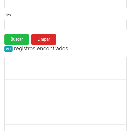
Fim
Buscar
Limpar
registros encontrados.
20
Matrícula
Nome
Cargo
Processo
Início
Fim
Status
1755323
Eron Lemos Piton
Técnico
23007.00001072/2019-33
01/03/2019
29/05/2019
Concluído
1717024
Nilson Antonio Ferreira Roseira
Docente
23007.003851/2019-78
25/02/2019
24/03/2019
Concluído