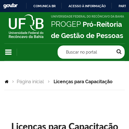
COMUNICA BR
ACESSO À INFORMAÇÃO
PARTI
IR
UNIVERSIDADE FEDERAL DO RECÔNCAVO DA BAHIA
PROGEP
Pró-Reitoria
PARA
O
de Gestão de Pessoas
CONTEÚDO
Buscar no portal
Página inicial
Licenças para Capacitação
Licenças para Capacitação