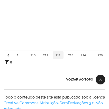
1630771
WALTER DA SILVA FRAGA FILHO
Docente
23007.00024743/2025-31
01/03/2026
29/05/2026
Concluído
1123222
IGOR SANTOS AMARAL
Docente
23007.00000128/2026-86
01/03/2026
29/05/2026
Concluído
2213515
SILVIA MICHELE LOPES MACEDO
Docente
23007.00027071/2025-31
02/03/2026
30/05/2026
Concluído
1
...
210
211
212
213
214
...
220
5
VOLTAR AO TOPO
Todo o conteúdo deste site está publicado sob a licença
Creative Commons Atribuição-SemDerivações 3.0 Não
Adaptada
.