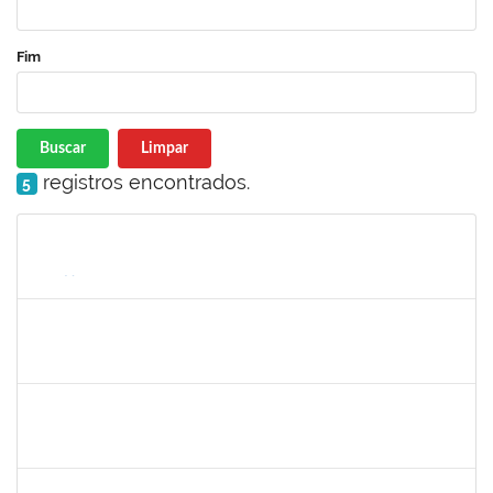
Fim
Buscar
Limpar
registros encontrados.
5
Matrícula
Nome
Cargo
Processo
Início
Fim
Status
1153042
GUILHERME MOREIRA FERNANDES
Docente
23007.00028901/2025-91
01/03/2026
29/05/2026
Concluído
1718454
REGINA MARQUES DE SOUZA
Docente
23007.00000959/2026-56
01/03/2026
29/05/2026
Concluído