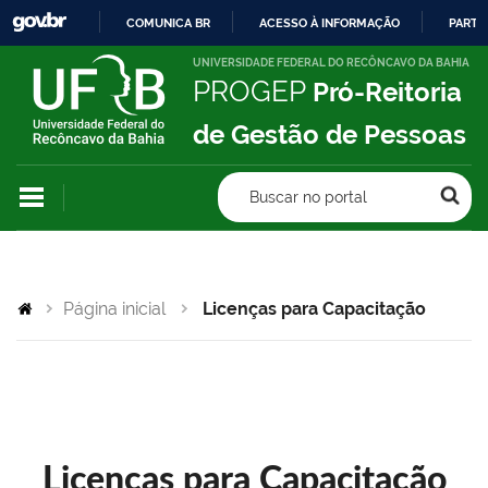
COMUNICA BR
ACESSO À INFORMAÇÃO
PARTI
IR
UNIVERSIDADE FEDERAL DO RECÔNCAVO DA BAHIA
PROGEP
Pró-Reitoria
PARA
O
de Gestão de Pessoas
CONTEÚDO
Buscar no portal
Página inicial
Licenças para Capacitação
Licenças para Capacitação