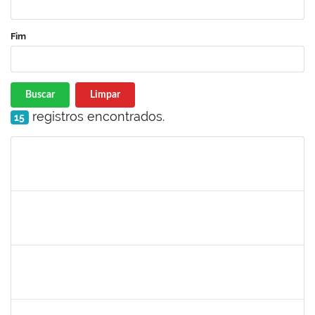
Fim
Buscar
Limpar
registros encontrados.
15
Matrícula
Nome
Cargo
Processo
Início
Fim
Status
1755323
Eron Lemos Piton
Técnico
23007.00001072/2019-33
01/03/2019
29/05/2019
Concluído
1717024
Nilson Antonio Ferreira Roseira
Docente
23007.003851/2019-78
25/02/2019
24/03/2019
Concluído