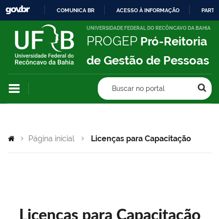
COMUNICA BR
ACESSO À INFORMAÇÃO
PARTI
IR
UNIVERSIDADE FEDERAL DO RECÔNCAVO DA BAHIA
PROGEP
Pró-Reitoria
PARA
O
de Gestão de Pessoas
CONTEÚDO
Buscar no portal
Página inicial
Licenças para Capacitação
Licenças para Capacitação