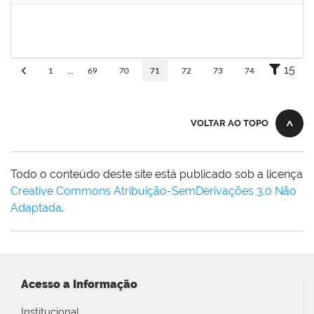
flavia
30/11/-0001
30/11/-0001
Concluído
15
1
...
69
70
71
72
73
74
VOLTAR AO TOPO
Todo o conteúdo deste site está publicado sob a licença
Creative Commons Atribuição-SemDerivações 3.0 Não
Adaptada
.
Acesso a Informação
Institucional