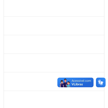
1873764
Igor Garcia Barreto
Técnico
23007.031779/2018-06
29/01/2019
29/03/2019
Concluído
2755904
Diego Vasconcelos de Almeida
Técnico
23007.031423/2018-15
28/01/2019
13/03/2019
Concluído
1365967
Paulo Jackson Mota da Silveira
Técnico
23007.032338/2018-45
23/01/2019
23/03/2019
Concluído
1558340
Priscila Carvalho Lopes
Técnico
23007.032350/2018-12
07/01/2019
06/03/2019
Concluído
1328349
LAVINE SILVA MATOS
Técnico
23007.00004163/2023-81
31/08/2009
29/09/2023
Concluído
robson de jes
30/11/-0001
30/11/-0001
Concluído