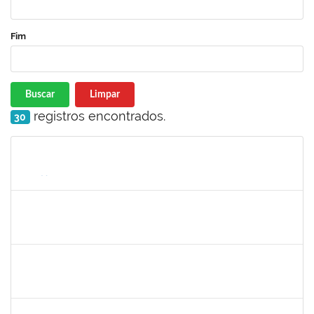
Fim
Buscar
Limpar
registros encontrados.
30
Matrícula
Nome
Cargo
Processo
Início
Fim
Status
1526112
ELIANA SANTOS DE SOUZA
Técnico
23007.00006288/2026-24
11/05/2026
04/06/2026
Concluído
1670376
FLORA BONAZZI PIASENTIN
Docente
23007.00026322/2025-78
16/03/2026
13/06/2026
Concluído