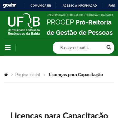
COMUNICA BR
ACESSO À INFORMAÇÃO
PARTI
IR
UNIVERSIDADE FEDERAL DO RECÔNCAVO DA BAHIA
PROGEP
Pró-Reitoria
PARA
O
de Gestão de Pessoas
CONTEÚDO
Buscar no portal
Página inicial
Licenças para Capacitação
Licenças para Capacitação