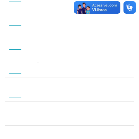
15/11/2026
Futuro
1935998
DENIS RENAN CORREA
Docente
23007.00008895/2026-57
18/08/2026
15/11/2026
Futuro
1007053
ANDRE DIAS DE AZEVEDO NETO
Docente
23007.00004811/2026-36
17/08/2026
15/11/2026
Futuro
2323268
LUCIANO SIMÕES DE SOUZA
Docente
23007.00006554/2026-20
20/08/2026
17/11/2026
Futuro
1215877
CLAUDIO MANOEL DUARTE DE SOUZA
Docente
23007.00007605/2026-64
21/08/2026
18/11/2026
Futuro
1215877
CLAUDIO MANOEL DUARTE DE SOUZA
Docente
23007.00007605/2026-64
21/08/2026
18/11/2026
Futuro
1047287
ANDREA ALICE RODRIGUES SILVA
Técnico