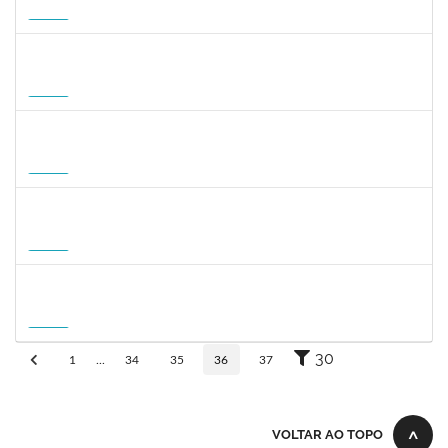
23007.00008924/2026-50
01/09/2026
29/11/2026
Futuro
1059750
FLAVIO AMERICO TONNETTI
Docente
23007.00009747/2026-42
01/09/2026
29/11/2026
Futuro
1127040
SILVANA CARVALHO DA FONSECA
Docente
23007.00006725/2026-59
02/09/2026
30/11/2026
Futuro
1031572
TALITA ROCHA DE AQUINO
Docente
23007.00012869/2026-41
01/09/2026
30/11/2026
Futuro
1757841
DEBORA ALVES FEITOSA
Docente
23007.00008581/2026-96
10/09/2026
08/12/2026
Futuro
30
1
...
34
35
36
37
VOLTAR AO TOPO