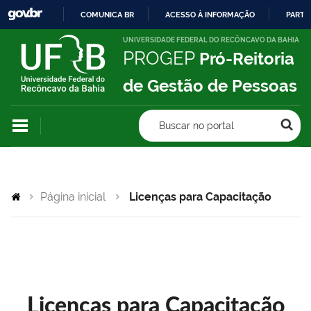
COMUNICA BR
ACESSO À INFORMAÇÃO
PARTI
IR
UNIVERSIDADE FEDERAL DO RECÔNCAVO DA BAHIA
PROGEP
Pró-Reitoria
PARA
O
de Gestão de Pessoas
CONTEÚDO
Buscar no portal
Página inicial
Licenças para Capacitação
Licenças para Capacitação