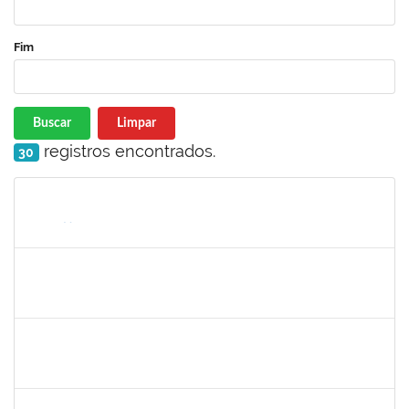
Fim
Buscar
Limpar
registros encontrados.
30
Matrícula
Nome
Cargo
Processo
Início
Fim
Status
1365967
Paulo Jackson Mota da Silveira
Técnico
23007.032338/2018-45
23/01/2019
23/03/2019
Concluído
1558340
Priscila Carvalho Lopes
Técnico
23007.032350/2018-12
07/01/2019
06/03/2019
Concluído