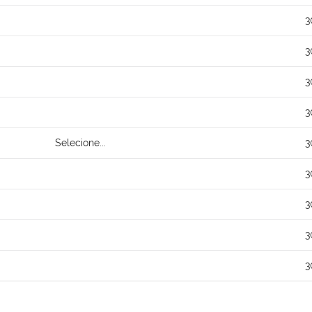
3
3
3
3
Selecione...
3
3
3
3
3