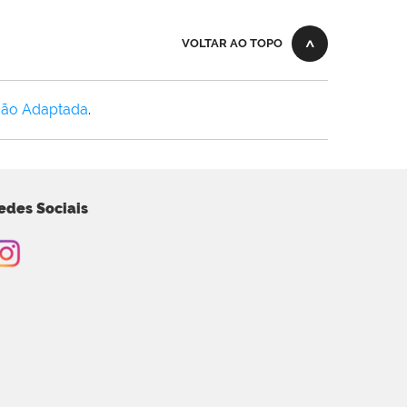
VOLTAR AO TOPO
Não Adaptada
.
edes Sociais