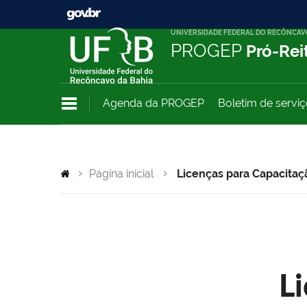
UNIVERSIDADE FEDERAL DO RECÔNCAV
PROGEP
Pró-Rei
Agenda da PROGEP
Boletim de servi
Página inicial
Licenças para Capacitaç
L