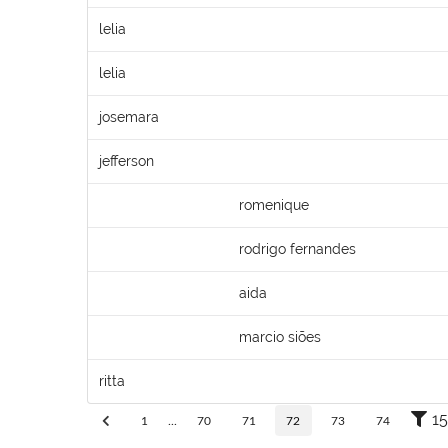
lelia
lelia
josemara
jefferson
romenique
rodrigo fernandes
aida
marcio siões
ritta
15
1
...
70
71
72
73
74