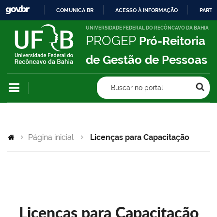
COMUNICA BR
ACESSO À INFORMAÇÃO
PARTI
IR
UNIVERSIDADE FEDERAL DO RECÔNCAVO DA BAHIA
PROGEP
Pró-Reitoria
PARA
O
de Gestão de Pessoas
CONTEÚDO
Buscar no portal
Página inicial
Licenças para Capacitação
Licenças para Capacitação