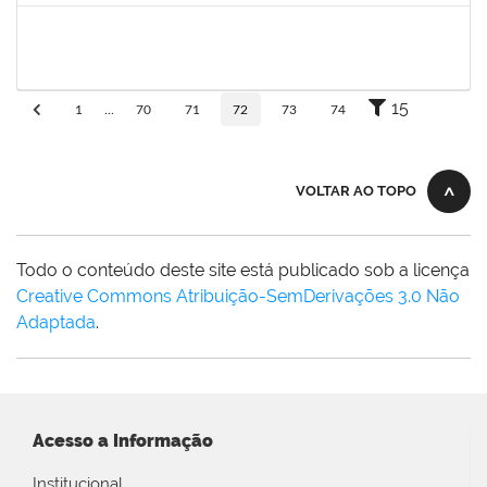
thiago lus
30/11/-0001
30/11/-0001
Concluído
15
1
...
70
71
72
73
74
VOLTAR AO TOPO
Todo o conteúdo deste site está publicado sob a licença
Creative Commons Atribuição-SemDerivações 3.0 Não
Adaptada
.
Acesso a Informação
Institucional