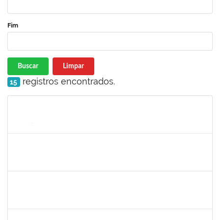
Fim
Buscar
Limpar
registros encontrados.
15
Matrícula
Nome
Cargo
Processo
Início
Fim
Status
lelia
30/11/-0001
30/11/-0001
Concluído
josemara
30/11/-0001
30/11/-0001
Concluído