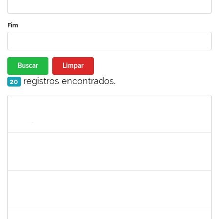
Fim
Buscar
Limpar
registros encontrados.
20
Matrícula
Nome
Cargo
Processo
Início
Fim
Status
maria fabiana
30/11/-0001
30/11/-0001
Concluído
lelia
30/11/-0001
30/11/-0001
Concluído