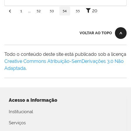
30/11/-0001
Concluído
20
1
...
52
53
54
55
VOLTAR AO TOPO
Todo o conteúdo deste site está publicado sob a licença
Creative Commons Atribuição-SemDerivações 3.0 Não
Adaptada
.
Acesso a Informação
Institucional
Serviços