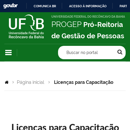
COMUNICA BR
ACESSO À INFORMAÇÃO
PARTI
IR
UNIVERSIDADE FEDERAL DO RECÔNCAVO DA BAHIA
PROGEP
Pró-Reitoria
PARA
O
de Gestão de Pessoas
CONTEÚDO
Buscar no portal
Página inicial
Licenças para Capacitação
Licenças para Capacitação