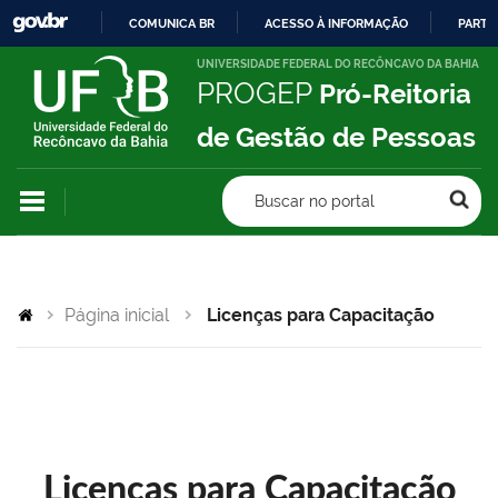
COMUNICA BR
ACESSO À INFORMAÇÃO
PARTI
IR
UNIVERSIDADE FEDERAL DO RECÔNCAVO DA BAHIA
PROGEP
Pró-Reitoria
PARA
O
de Gestão de Pessoas
CONTEÚDO
Buscar no portal
Página inicial
Licenças para Capacitação
Licenças para Capacitação