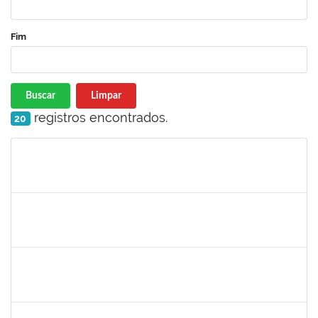
Fim
Buscar
Limpar
registros encontrados.
20
Matrícula
Nome
Cargo
Processo
Início
Fim
Status
maria fabiana
30/11/-0001
30/11/-0001
Concluído
lelia
30/11/-0001
30/11/-0001
Concluído