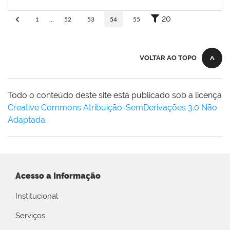
30/11/-0001
Concluído
20
1
...
52
53
54
55
VOLTAR AO TOPO
Todo o conteúdo deste site está publicado sob a licença
Creative Commons Atribuição-SemDerivações 3.0 Não
Adaptada
.
Acesso a Informação
Institucional
Serviços