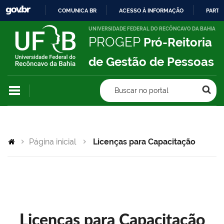
COMUNICA BR
ACESSO À INFORMAÇÃO
PARTI
IR
UNIVERSIDADE FEDERAL DO RECÔNCAVO DA BAHIA
PROGEP
Pró-Reitoria
PARA
O
de Gestão de Pessoas
CONTEÚDO
Buscar no portal
Página inicial
Licenças para Capacitação
Licenças para Capacitação