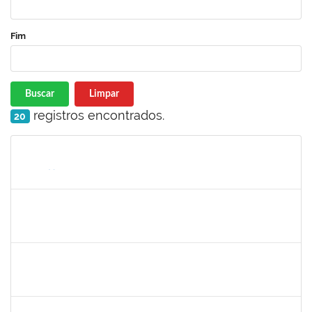
Fim
Buscar
Limpar
registros encontrados.
20
Matrícula
Nome
Cargo
Processo
Início
Fim
Status
maria fabiana
30/11/-0001
30/11/-0001
Concluído
lelia
30/11/-0001
30/11/-0001
Concluído