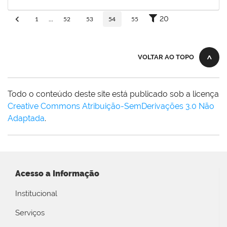
30/11/-0001
Concluído
20
1
...
52
53
54
55
VOLTAR AO TOPO
Todo o conteúdo deste site está publicado sob a licença
Creative Commons Atribuição-SemDerivações 3.0 Não
Adaptada
.
Acesso a Informação
Institucional
Serviços