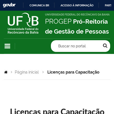
COMUNICA BR
ACESSO À INFORMAÇÃO
PARTI
IR
UNIVERSIDADE FEDERAL DO RECÔNCAVO DA BAHIA
PROGEP
Pró-Reitoria
PARA
O
de Gestão de Pessoas
CONTEÚDO
Buscar no portal
Página inicial
Licenças para Capacitação
Licenças para Capacitação