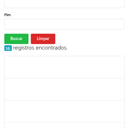
Fim
Buscar
Limpar
registros encontrados.
15
Matrícula
Nome
Cargo
Processo
Início
Fim
Status
rodrigo fernandes
30/11/-0001
30/11/-0001
Concluído
aida
30/11/-0001
30/11/-0001
Concluído