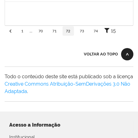
frederico
30/11/-0001
30/11/-0001
Concluído
15
1
...
70
71
72
73
74
VOLTAR AO TOPO
Todo o conteúdo deste site está publicado sob a licença
Creative Commons Atribuição-SemDerivações 3.0 Não
Adaptada
.
Acesso a Informação
Institucional