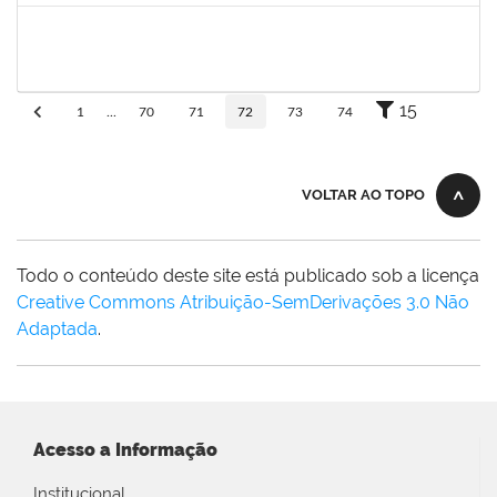
rosana
30/11/-0001
30/11/-0001
Concluído
15
1
...
70
71
72
73
74
VOLTAR AO TOPO
Todo o conteúdo deste site está publicado sob a licença
Creative Commons Atribuição-SemDerivações 3.0 Não
Adaptada
.
Acesso a Informação
Institucional