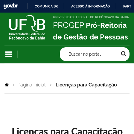
COMUNICA BR
ACESSO À INFORMAÇÃO
PARTI
IR
UNIVERSIDADE FEDERAL DO RECÔNCAVO DA BAHIA
PROGEP
Pró-Reitoria
PARA
O
de Gestão de Pessoas
CONTEÚDO
Buscar no portal
Página inicial
Licenças para Capacitação
Licenças para Capacitação