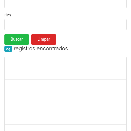
Fim
Buscar
Limpar
registros encontrados.
24
Matrícula
Nome
Cargo
Processo
Início
Fim
Status
romenique
Selecione...
30/11/-0001
30/11/-0001
Concluído
rodrigo fernandes
30/11/-0001
30/11/-0001
Concluído