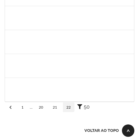
30/11/-0001
Concluído
1345024
Ana
30/11/-0001
30/11/-0001
Concluído
aida
30/11/-0001
30/11/-0001
Concluído
fabricio mor
30/11/-0001
30/11/-0001
Concluído
adriele
30/11/-0001
30/11/-0001
Concluído
50
1
...
20
21
22
VOLTAR AO TOPO