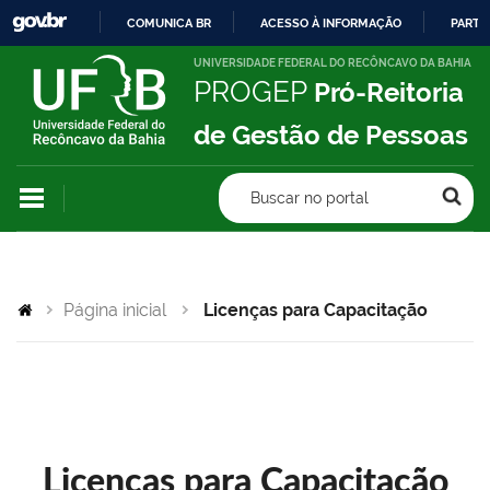
COMUNICA BR
ACESSO À INFORMAÇÃO
PARTI
IR
UNIVERSIDADE FEDERAL DO RECÔNCAVO DA BAHIA
PROGEP
Pró-Reitoria
PARA
O
de Gestão de Pessoas
CONTEÚDO
Buscar no portal
Página inicial
Licenças para Capacitação
Licenças para Capacitação