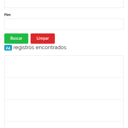
Fim
Buscar
Limpar
registros encontrados.
24
Matrícula
Nome
Cargo
Processo
Início
Fim
Status
romenique
Selecione...
30/11/-0001
30/11/-0001
Concluído
rodrigo fernandes
30/11/-0001
30/11/-0001
Concluído