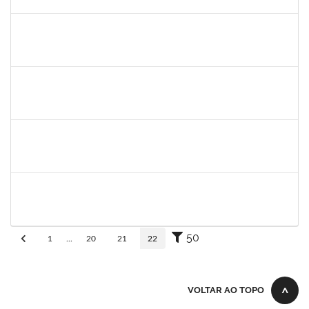
30/11/-0001
Concluído
1345024
Ana
30/11/-0001
30/11/-0001
Concluído
aida
30/11/-0001
30/11/-0001
Concluído
fabricio mor
30/11/-0001
30/11/-0001
Concluído
adriele
30/11/-0001
30/11/-0001
Concluído
50
1
...
20
21
22
VOLTAR AO TOPO