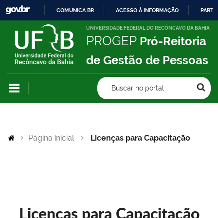
COMUNICA BR
ACESSO À INFORMAÇÃO
PARTI
IR
UNIVERSIDADE FEDERAL DO RECÔNCAVO DA BAHIA
PROGEP
Pró-Reitoria
PARA
O
de Gestão de Pessoas
CONTEÚDO
Buscar no portal
Página inicial
Licenças para Capacitação
Licenças para Capacitação