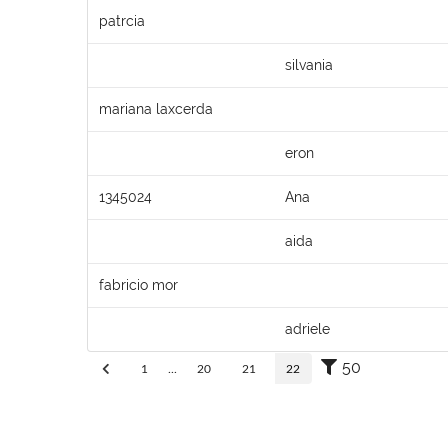
patrcia
silvania
mariana laxcerda
eron
1345024
Ana
aida
fabricio mor
adriele
50
1
...
20
21
22