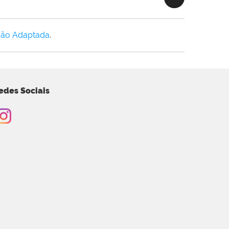
Não Adaptada
.
edes Sociais