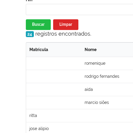
Buscar
Limpar
registros encontrados.
24
Matrícula
Nome
romenique
rodrigo fernandes
aida
marcio siões
ritta
jose alipio