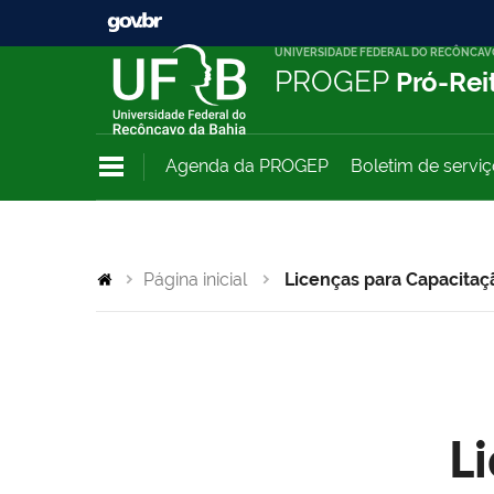
UNIVERSIDADE FEDERAL DO RECÔNCAV
PROGEP
Pró-Rei
Agenda da PROGEP
Boletim de servi
Página inicial
Licenças para Capacitaç
L