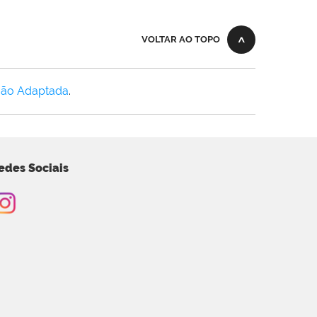
VOLTAR AO TOPO
Não Adaptada
.
edes Sociais