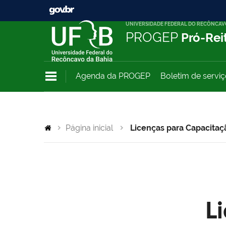
UNIVERSIDADE FEDERAL DO RECÔNCAV
PROGEP
Pró-Rei
Agenda da PROGEP
Boletim de servi
Página inicial
Licenças para Capacitaç
L