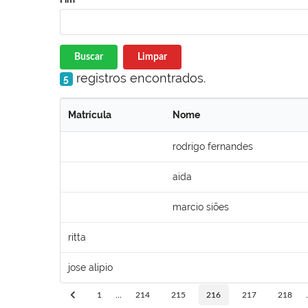
Buscar
Limpar
registros encontrados.
5
Matrícula
Nome
rodrigo fernandes
aida
marcio siões
ritta
jose alipio
1
...
214
215
216
217
218
.