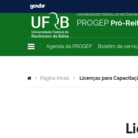
UNIVERSIDADE FEDERAL DO RECÔNCAV
PROGEP
Pró-Rei
Agenda da PROGEP
Boletim de servi
Página inicial
Licenças para Capacitaç
L