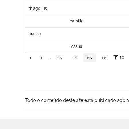
thiago lus
camilla
bianca
rosana
10
1
...
107
108
109
110
Todo o conteúdo deste site está publicado sob a