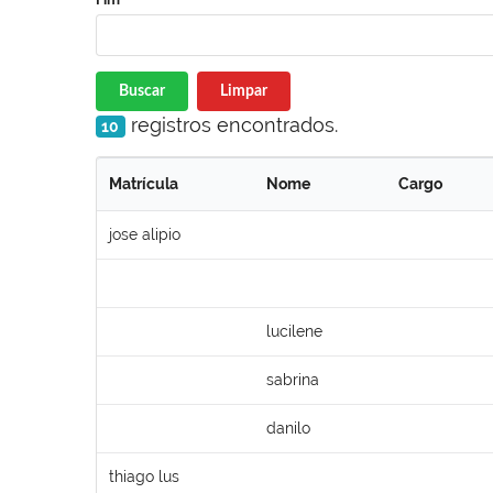
Buscar
Limpar
registros encontrados.
10
Matrícula
Nome
Cargo
jose alipio
lucilene
sabrina
danilo
thiago lus