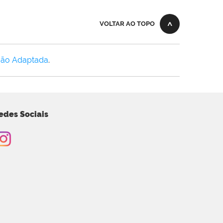
VOLTAR AO TOPO
Não Adaptada
.
edes Sociais