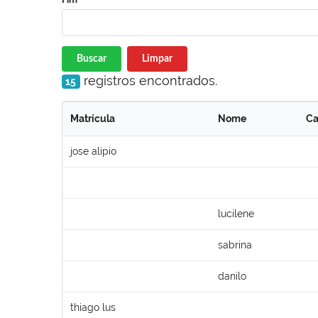
Buscar
Limpar
registros encontrados.
15
Matrícula
Nome
Ca
jose alipio
lucilene
sabrina
danilo
thiago lus