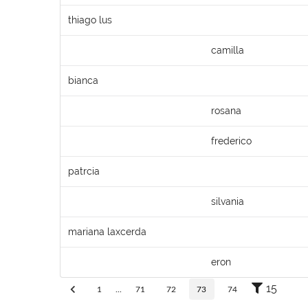
thiago lus
camilla
bianca
rosana
frederico
patrcia
silvania
mariana laxcerda
eron
15
1
...
71
72
73
74