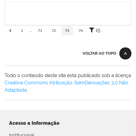
eron
30/11/-0001
30/11/-0001
Concluído
15
1
...
71
72
73
74
VOLTAR AO TOPO
Todo o conteúdo deste site está publicado sob a licença
Creative Commons Atribuição-SemDerivações 3.0 Não
Adaptada
.
Acesso a Informação
Institucional