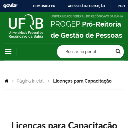
COMUNICA BR
ACESSO À INFORMAÇÃO
PARTI
IR
UNIVERSIDADE FEDERAL DO RECÔNCAVO DA BAHIA
PROGEP
Pró-Reitoria
PARA
O
de Gestão de Pessoas
CONTEÚDO
Buscar no portal
Página inicial
Licenças para Capacitação
Licenças para Capacitação