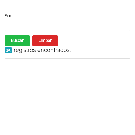
Fim
Buscar
Limpar
registros encontrados.
15
Matrícula
Nome
Cargo
Processo
Início
Fim
Status
jose alipio
30/11/-0001
30/11/-0001
Concluído
23007.00013255/2024-04
30/11/-0001
30/11/-0001
Concluído