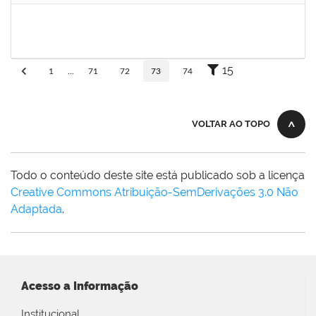
eron
30/11/-0001
30/11/-0001
Concluído
15
1
...
71
72
73
74
VOLTAR AO TOPO
Todo o conteúdo deste site está publicado sob a licença
Creative Commons Atribuição-SemDerivações 3.0 Não
Adaptada
.
Acesso a Informação
Institucional