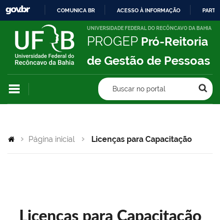
COMUNICA BR
ACESSO À INFORMAÇÃO
PARTI
IR
UNIVERSIDADE FEDERAL DO RECÔNCAVO DA BAHIA
PROGEP
Pró-Reitoria
PARA
O
de Gestão de Pessoas
CONTEÚDO
Buscar no portal
Página inicial
Licenças para Capacitação
Licenças para Capacitação