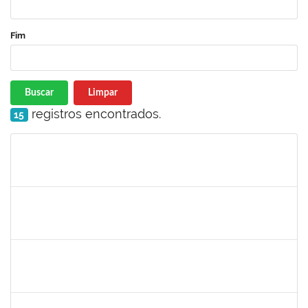
Fim
Buscar
Limpar
registros encontrados.
15
Matrícula
Nome
Cargo
Processo
Início
Fim
Status
jose alipio
30/11/-0001
30/11/-0001
Concluído
23007.00013255/2024-04
30/11/-0001
30/11/-0001
Concluído