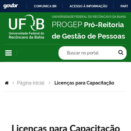
COMUNICA BR
ACESSO À INFORMAÇÃO
PARTI
IR
UNIVERSIDADE FEDERAL DO RECÔNCAVO DA BAHIA
PROGEP
Pró-Reitoria
PARA
O
de Gestão de Pessoas
CONTEÚDO
Buscar no portal
Página inicial
Licenças para Capacitação
Licenças para Capacitação