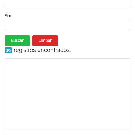
Fim
Buscar
Limpar
registros encontrados.
19
Matrícula
Nome
Cargo
Processo
Início
Fim
Status
jose alipio
30/11/-0001
30/11/-0001
Concluído
23007.00013255/2024-04
30/11/-0001
30/11/-0001
Concluído