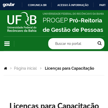
COMUNICA BR
ACESSO À INFORMAÇÃO
PARTI
IR
UNIVERSIDADE FEDERAL DO RECÔNCAVO DA BAHIA
PROGEP
Pró-Reitoria
PARA
O
de Gestão de Pessoas
CONTEÚDO
Buscar no portal
Página inicial
Licenças para Capacitação
Licenças para Capacitação