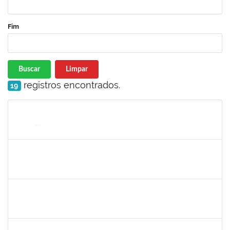
Fim
Buscar
Limpar
registros encontrados.
19
Matrícula
Nome
Cargo
Processo
Início
Fim
Status
jose alipio
30/11/-0001
30/11/-0001
Concluído
23007.00013255/2024-04
30/11/-0001
30/11/-0001
Concluído