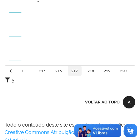
2323268
LUCIANO SIMÕES DE SOUZA
Docente
23007.00006554/2026-20
20/08/2026
17/11/2026
Futuro
1215877
CLAUDIO MANOEL DUARTE DE SOUZA
Docente
23007.00007605/2026-64
21/08/2026
18/11/2026
Futuro
1215877
CLAUDIO MANOEL DUARTE DE SOUZA
Docente
23007.00007605/2026-64
21/08/2026
18/11/2026
Futuro
1
...
215
216
217
218
219
220
5
VOLTAR AO TOPO
Todo o conteúdo deste site está publicado sob a licença
Creative Commons Atribuição-SemDerivações 3.0 Não
Adaptada
.