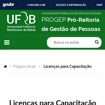
COMUNICA BR
ACESSO À INFORMAÇÃO
PARTI
IR
UNIVERSIDADE FEDERAL DO RECÔNCAVO DA BAHIA
PROGEP
Pró-Reitoria
PARA
O
de Gestão de Pessoas
CONTEÚDO
Buscar no portal
Página inicial
Licenças para Capacitação
Licenças para Capacitação