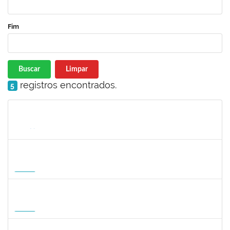
Fim
Buscar
Limpar
registros encontrados.
5
Matrícula
Nome
Cargo
Processo
Início
Fim
Status
1935998
DENIS RENAN CORREA
Docente
23007.00008895/2026-57
18/08/2026
15/11/2026
Futuro
1007053
ANDRE DIAS DE AZEVEDO NETO
Docente
23007.00004811/2026-36
17/08/2026
15/11/2026
Futuro