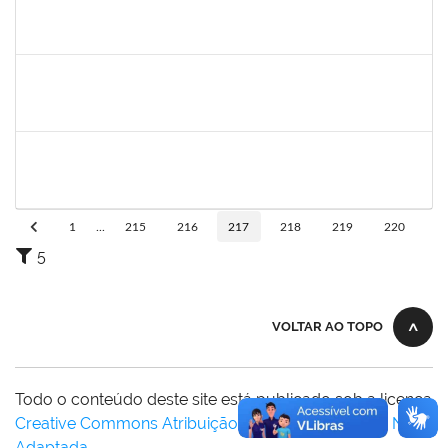
lucilene
30/11/-0001
30/11/-0001
Concluído
sabrina
30/11/-0001
30/11/-0001
Concluído
danilo
30/11/-0001
30/11/-0001
Concluído
1
...
215
216
217
218
219
220
5
VOLTAR AO TOPO
Todo o conteúdo deste site está publicado sob a licença
Creative Commons Atribuição-SemDerivações 3.0 Não
Adaptada
.