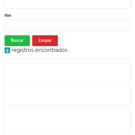
Fim
Buscar
Limpar
registros encontrados.
5
Matrícula
Nome
Cargo
Processo
Início
Fim
Status
jose alipio
30/11/-0001
30/11/-0001
Concluído
23007.00013255/2024-04
30/11/-0001
30/11/-0001
Concluído