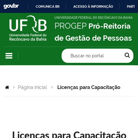
COMUNICA BR
ACESSO À INFORMAÇÃO
PARTI
IR
UNIVERSIDADE FEDERAL DO RECÔNCAVO DA BAHIA
PROGEP
Pró-Reitoria
PARA
O
de Gestão de Pessoas
CONTEÚDO
Buscar no portal
Página inicial
Licenças para Capacitação
Licenças para Capacitação