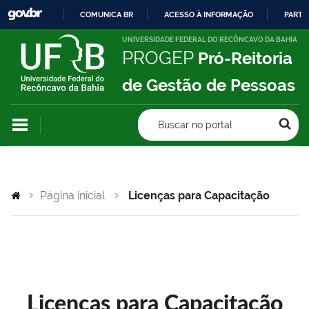
COMUNICA BR
ACESSO À INFORMAÇÃO
PARTI
IR
UNIVERSIDADE FEDERAL DO RECÔNCAVO DA BAHIA
PROGEP
Pró-Reitoria
PARA
O
de Gestão de Pessoas
CONTEÚDO
Buscar no portal
Página inicial
Licenças para Capacitação
Licenças para Capacitação