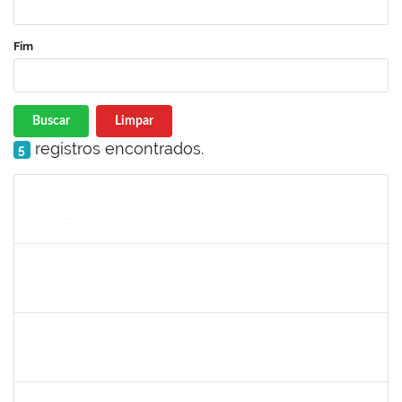
Fim
Buscar
Limpar
registros encontrados.
5
Matrícula
Nome
Cargo
Processo
Início
Fim
Status
23007.00013255/2024-04
30/11/-0001
30/11/-0001
Concluído
lucilene
30/11/-0001
30/11/-0001
Concluído