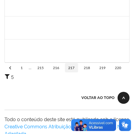
sabrina
30/11/-0001
30/11/-0001
Concluído
danilo
30/11/-0001
30/11/-0001
Concluído
thiago lus
30/11/-0001
30/11/-0001
Concluído
1
...
215
216
217
218
219
220
5
VOLTAR AO TOPO
Todo o conteúdo deste site está publicado sob a licença
Creative Commons Atribuição-SemDerivações 3.0 Não
Adaptada
.