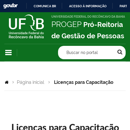
COMUNICA BR
ACESSO À INFORMAÇÃO
PARTI
IR
UNIVERSIDADE FEDERAL DO RECÔNCAVO DA BAHIA
PROGEP
Pró-Reitoria
PARA
O
de Gestão de Pessoas
CONTEÚDO
Buscar no portal
Página inicial
Licenças para Capacitação
Licenças para Capacitação