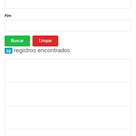
Fim
Buscar
Limpar
registros encontrados.
19
Matrícula
Nome
Cargo
Processo
Início
Fim
Status
jose alipio
30/11/-0001
30/11/-0001
Concluído
23007.00013255/2024-04
30/11/-0001
30/11/-0001
Concluído