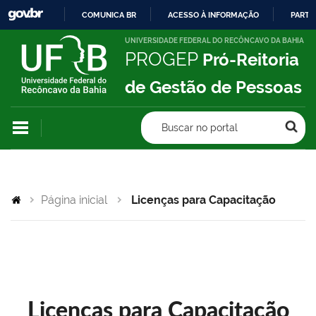
COMUNICA BR
ACESSO À INFORMAÇÃO
PARTI
IR
UNIVERSIDADE FEDERAL DO RECÔNCAVO DA BAHIA
PROGEP
Pró-Reitoria
PARA
O
de Gestão de Pessoas
CONTEÚDO
Buscar no portal
Página inicial
Licenças para Capacitação
Licenças para Capacitação