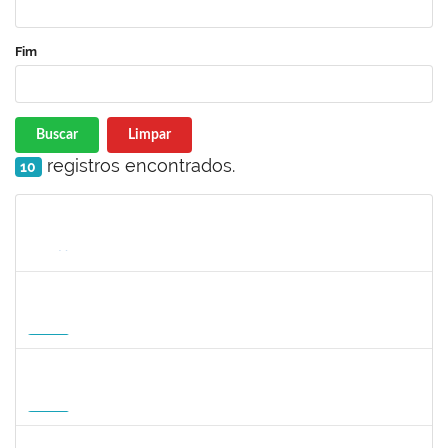
Fim
Buscar
Limpar
registros encontrados.
10
Matrícula
Nome
Cargo
Processo
Início
Fim
Status
1935998
DENIS RENAN CORREA
Docente
23007.00008895/2026-57
18/08/2026
15/11/2026
Futuro
1007053
ANDRE DIAS DE AZEVEDO NETO
Docente
23007.00004811/2026-36
17/08/2026
15/11/2026
Futuro