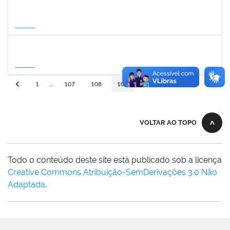
1031572
TALITA ROCHA DE AQUINO
Docente
23007.00012869/2026-41
01/09/2026
30/11/2026
Futuro
1757841
DEBORA ALVES FEITOSA
Docente
23007.00008581/2026-96
10/09/2026
08/12/2026
Futuro
10
1
...
107
108
109
110
VOLTAR AO TOPO
Todo o conteúdo deste site está publicado sob a licença
Creative Commons Atribuição-SemDerivações 3.0 Não
Adaptada
.