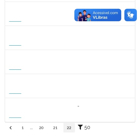
2309762
LUCIO JOSE DE SA LEITAO AGRA
Docente
23007.00004584/2026-54
01/10/2026
20/12/2026
Futuro
1745518
DAVID ROMAO TEIXEIRA
Docente
23007.00010715/2026-96
01/10/2026
29/12/2026
Futuro
1359156
CLAUDIA FEIO DA MAIA LIMA
Docente
23007.00010464/2026-83
26/10/2026
23/01/2027
Futuro
1162621
WILLIAM OLIVEIRA SILVA SANTOS
Técnico
23007.00012085/2025-66
11/01/2027
05/02/2027
Futuro
3064953
EVANDRO DE OLIVEIRA MAGALHÃES FILHO
Docente
3007.00000880/2026-55
08/04/2027
06/07/2027
Futuro
50
1
...
20
21
22