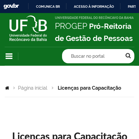
COMUNICA BR
ACESSO À INFORMAÇÃO
PARTI
IR
UNIVERSIDADE FEDERAL DO RECÔNCAVO DA BAHIA
PROGEP
Pró-Reitoria
PARA
O
de Gestão de Pessoas
CONTEÚDO
Buscar no portal
Página inicial
Licenças para Capacitação
Licenças para Capacitação