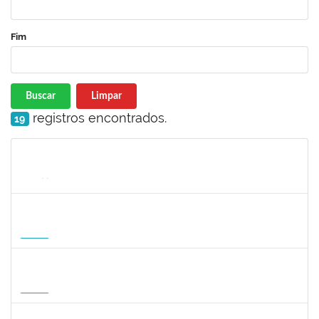
Fim
Buscar
Limpar
registros encontrados.
19
Matrícula
Nome
Cargo
Processo
Início
Fim
Status
1935998
DENIS RENAN CORREA
Docente
23007.00008895/2026-57
18/08/2026
15/11/2026
Futuro
1007053
ANDRE DIAS DE AZEVEDO NETO
Docente
23007.00004811/2026-36
17/08/2026
15/11/2026
Futuro