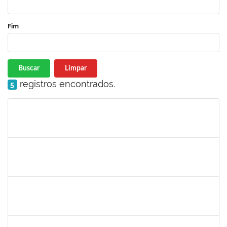
Fim
Buscar
Limpar
registros encontrados.
5
Matrícula
Nome
Cargo
Processo
Início
Fim
Status
jose alipio
30/11/-0001
30/11/-0001
Concluído
23007.00013255/2024-04
30/11/-0001
30/11/-0001
Concluído