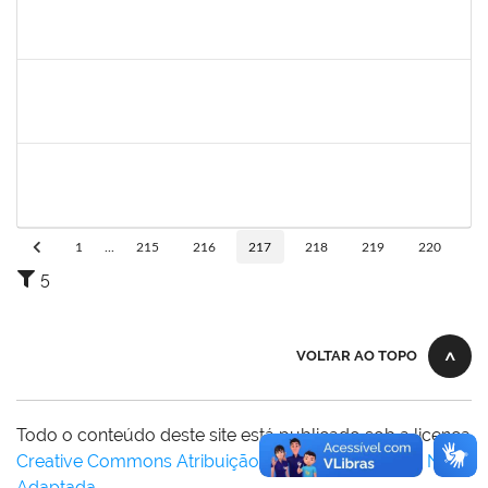
lucilene
30/11/-0001
30/11/-0001
Concluído
sabrina
30/11/-0001
30/11/-0001
Concluído
danilo
30/11/-0001
30/11/-0001
Concluído
1
...
215
216
217
218
219
220
5
VOLTAR AO TOPO
Todo o conteúdo deste site está publicado sob a licença
Creative Commons Atribuição-SemDerivações 3.0 Não
Adaptada
.