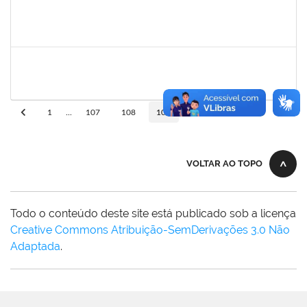
bianca
30/11/-0001
30/11/-0001
Concluído
rosana
30/11/-0001
30/11/-0001
Concluído
10
1
...
107
108
109
110
VOLTAR AO TOPO
Todo o conteúdo deste site está publicado sob a licença
Creative Commons Atribuição-SemDerivações 3.0 Não
Adaptada
.