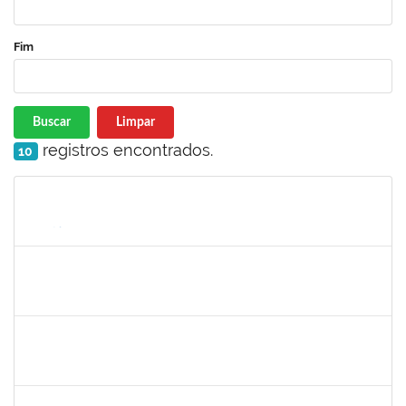
Fim
Buscar
Limpar
registros encontrados.
10
Matrícula
Nome
Cargo
Processo
Início
Fim
Status
jose alipio
30/11/-0001
30/11/-0001
Concluído
23007.00013255/2024-04
30/11/-0001
30/11/-0001
Concluído