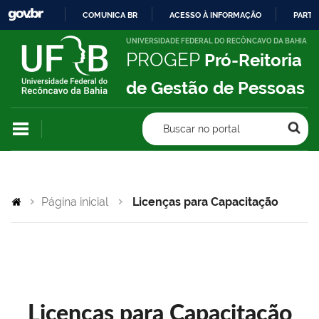
COMUNICA BR
ACESSO À INFORMAÇÃO
PARTI
IR
UNIVERSIDADE FEDERAL DO RECÔNCAVO DA BAHIA
PROGEP
Pró-Reitoria
PARA
O
de Gestão de Pessoas
CONTEÚDO
Buscar no portal
Página inicial
Licenças para Capacitação
Licenças para Capacitação