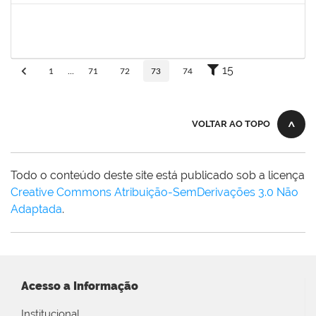
eron
30/11/-0001
30/11/-0001
Concluído
15
1
...
71
72
73
74
VOLTAR AO TOPO
Todo o conteúdo deste site está publicado sob a licença
Creative Commons Atribuição-SemDerivações 3.0 Não
Adaptada
.
Acesso a Informação
Institucional