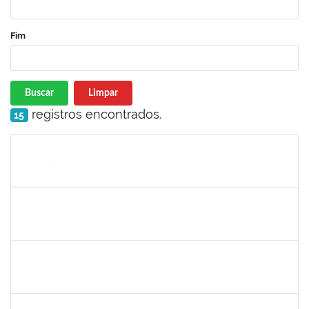
Fim
Buscar
Limpar
registros encontrados.
15
Matrícula
Nome
Cargo
Processo
Início
Fim
Status
jose alipio
30/11/-0001
30/11/-0001
Concluído
23007.00013255/2024-04
30/11/-0001
30/11/-0001
Concluído