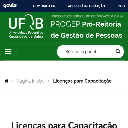
COMUNICA BR
ACESSO À INFORMAÇÃO
PARTI
IR
UNIVERSIDADE FEDERAL DO RECÔNCAVO DA BAHIA
PROGEP
Pró-Reitoria
PARA
O
de Gestão de Pessoas
CONTEÚDO
Buscar no portal
Página inicial
Licenças para Capacitação
Licenças para Capacitação