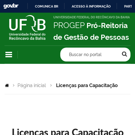
COMUNICA BR
ACESSO À INFORMAÇÃO
PARTI
IR
UNIVERSIDADE FEDERAL DO RECÔNCAVO DA BAHIA
PROGEP
Pró-Reitoria
PARA
O
de Gestão de Pessoas
CONTEÚDO
Buscar no portal
Página inicial
Licenças para Capacitação
Licenças para Capacitação