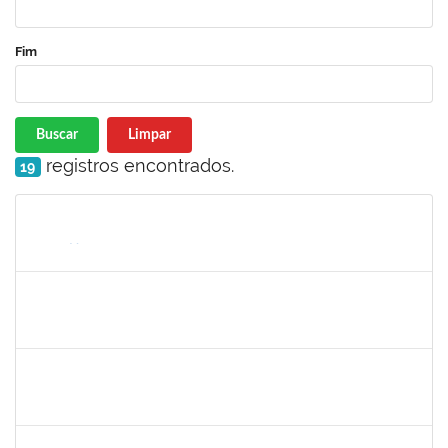
Fim
Buscar
Limpar
registros encontrados.
19
Matrícula
Nome
Cargo
Processo
Início
Fim
Status
jose alipio
30/11/-0001
30/11/-0001
Concluído
23007.00013255/2024-04
30/11/-0001
30/11/-0001
Concluído