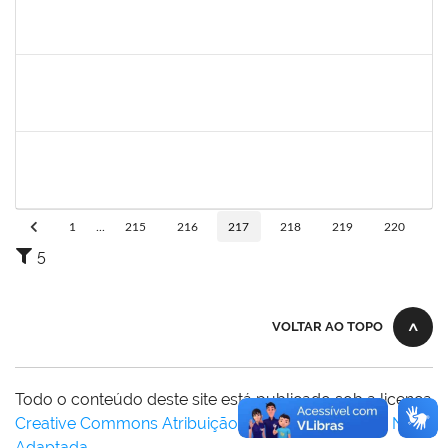
lucilene
30/11/-0001
30/11/-0001
Concluído
sabrina
30/11/-0001
30/11/-0001
Concluído
danilo
30/11/-0001
30/11/-0001
Concluído
1
...
215
216
217
218
219
220
5
VOLTAR AO TOPO
Todo o conteúdo deste site está publicado sob a licença
Creative Commons Atribuição-SemDerivações 3.0 Não
Adaptada
.