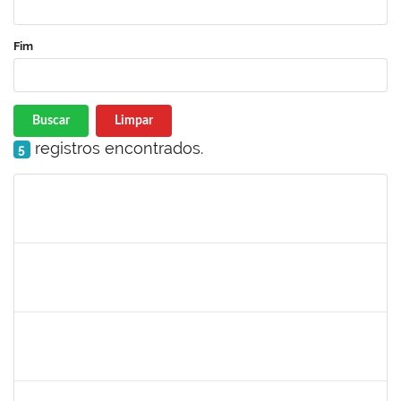
Fim
Buscar
Limpar
registros encontrados.
5
Matrícula
Nome
Cargo
Processo
Início
Fim
Status
jose alipio
30/11/-0001
30/11/-0001
Concluído
23007.00013255/2024-04
30/11/-0001
30/11/-0001
Concluído