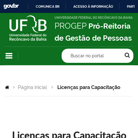
COMUNICA BR
ACESSO À INFORMAÇÃO
PARTI
IR
UNIVERSIDADE FEDERAL DO RECÔNCAVO DA BAHIA
PROGEP
Pró-Reitoria
PARA
O
de Gestão de Pessoas
CONTEÚDO
Buscar no portal
Página inicial
Licenças para Capacitação
Licenças para Capacitação