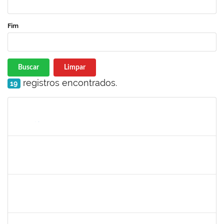
Fim
Buscar
Limpar
registros encontrados.
19
Matrícula
Nome
Cargo
Processo
Início
Fim
Status
jose alipio
30/11/-0001
30/11/-0001
Concluído
23007.00013255/2024-04
30/11/-0001
30/11/-0001
Concluído