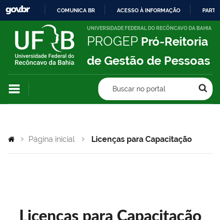
COMUNICA BR
ACESSO À INFORMAÇÃO
PARTI
IR
UNIVERSIDADE FEDERAL DO RECÔNCAVO DA BAHIA
PROGEP
Pró-Reitoria
PARA
O
de Gestão de Pessoas
CONTEÚDO
Buscar no portal
Página inicial
Licenças para Capacitação
Licenças para Capacitação