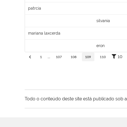
patrcia
silvania
mariana laxcerda
eron
10
1
...
107
108
109
110
Todo o conteúdo deste site está publicado sob a