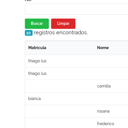
Buscar
Limpar
registros encontrados.
10
Matrícula
Nome
thiago lus
thiago lus
camilla
bianca
rosana
frederico