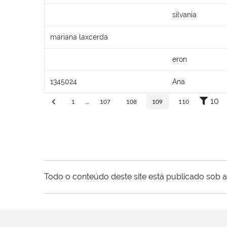
silvania
mariana laxcerda
eron
1345024
Ana
10
1
...
107
108
109
110
Todo o conteúdo deste site está publicado sob a