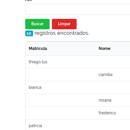
Buscar
Limpar
registros encontrados.
10
Matrícula
Nome
thiago lus
camilla
bianca
rosana
frederico
patrcia