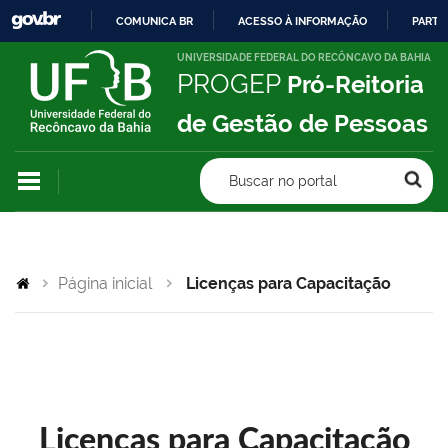
COMUNICA BR
ACESSO À INFORMAÇÃO
PARTI
IR
UNIVERSIDADE FEDERAL DO RECÔNCAVO DA BAHIA
PROGEP
Pró-Reitoria
PARA
O
de Gestão de Pessoas
CONTEÚDO
Buscar no portal
Página inicial
Licenças para Capacitação
Licenças para Capacitação