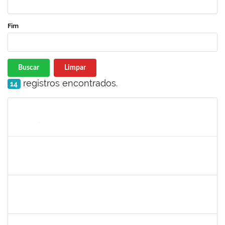
Fim
Buscar
Limpar
registros encontrados.
14
Matrícula
Nome
Cargo
Processo
Início
Fim
Status
thiago lus
30/11/-0001
30/11/-0001
Concluído
thiago lus
30/11/-0001
30/11/-0001
Concluído