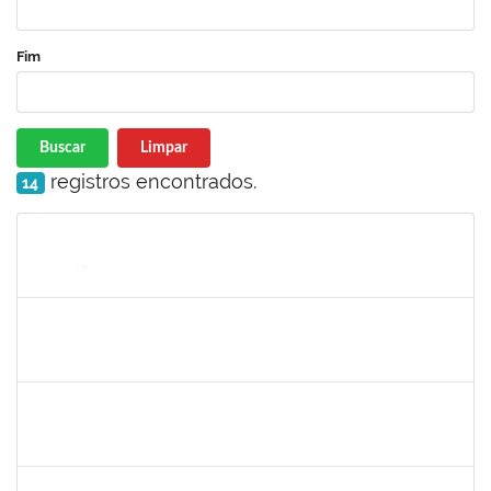
Fim
Buscar
Limpar
registros encontrados.
14
Matrícula
Nome
Cargo
Processo
Início
Fim
Status
thiago lus
30/11/-0001
30/11/-0001
Concluído
thiago lus
30/11/-0001
30/11/-0001
Concluído