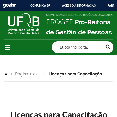
COMUNICA BR
ACESSO À INFORMAÇÃO
PARTI
IR
UNIVERSIDADE FEDERAL DO RECÔNCAVO DA BAHIA
PROGEP
Pró-Reitoria
PARA
O
de Gestão de Pessoas
CONTEÚDO
Buscar no portal
Página inicial
Licenças para Capacitação
Licenças para Capacitação