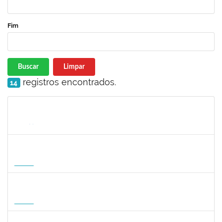
Fim
Buscar
Limpar
registros encontrados.
14
Matrícula
Nome
Cargo
Processo
Início
Fim
Status
1047287
ANDREA ALICE RODRIGUES SILVA
Técnico
23007.00008924/2026-50
01/09/2026
29/11/2026
Futuro
1059750
FLAVIO AMERICO TONNETTI
Docente
23007.00009747/2026-42
01/09/2026
29/11/2026
Futuro