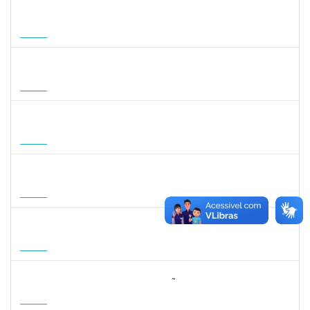
1465273
PEDRO AUGUSTO PESSOA LEPIKSON
Docente
23007.00013221/2026-43
16/09/2026
14/12/2026
Futuro
2309762
LUCIO JOSE DE SA LEITAO AGRA
Docente
23007.00004584/2026-54
01/10/2026
20/12/2026
Futuro
1745518
DAVID ROMAO TEIXEIRA
Docente
23007.00010715/2026-96
01/10/2026
29/12/2026
Futuro
1359156
CLAUDIA FEIO DA MAIA LIMA
Docente
23007.00010464/2026-83
26/10/2026
23/01/2027
Futuro
1162621
WILLIAM OLIVEIRA SILVA SANTOS
Técnico
23007.00012085/2025-66
11/01/2027
05/02/2027
Futuro
3064953
EVANDRO DE OLIVEIRA MAGALHÃES FILHO
Docente
3007.00000880/2026-55
08/04/2027
06/07/2027
Futuro