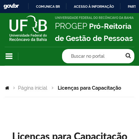
COMUNICA BR
ACESSO À INFORMAÇÃO
PARTI
IR
UNIVERSIDADE FEDERAL DO RECÔNCAVO DA BAHIA
PROGEP
Pró-Reitoria
PARA
O
de Gestão de Pessoas
CONTEÚDO
Buscar no portal
Página inicial
Licenças para Capacitação
Licenças para Capacitação