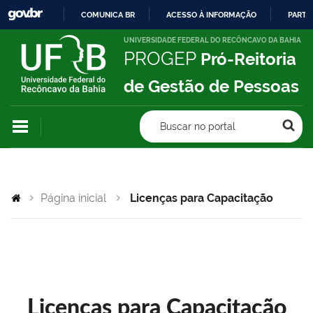
COMUNICA BR
ACESSO À INFORMAÇÃO
PARTI
IR
UNIVERSIDADE FEDERAL DO RECÔNCAVO DA BAHIA
PROGEP
Pró-Reitoria
PARA
O
de Gestão de Pessoas
CONTEÚDO
Buscar no portal
Página inicial
Licenças para Capacitação
Licenças para Capacitação