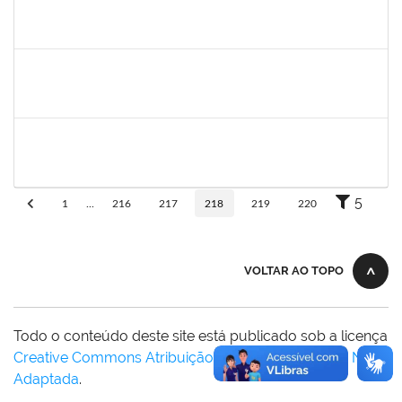
rosana
30/11/-0001
30/11/-0001
Concluído
frederico
30/11/-0001
30/11/-0001
Concluído
patrcia
30/11/-0001
30/11/-0001
Concluído
5
1
...
216
217
218
219
220
VOLTAR AO TOPO
Todo o conteúdo deste site está publicado sob a licença
Creative Commons Atribuição-SemDerivações 3.0 Não
Adaptada
.