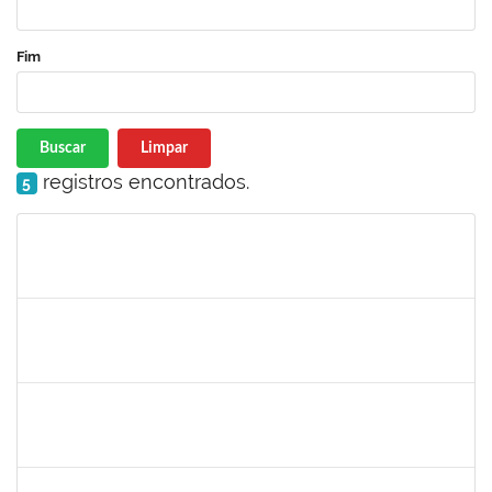
Fim
Buscar
Limpar
registros encontrados.
5
Matrícula
Nome
Cargo
Processo
Início
Fim
Status
camilla
30/11/-0001
30/11/-0001
Concluído
bianca
30/11/-0001
30/11/-0001
Concluído