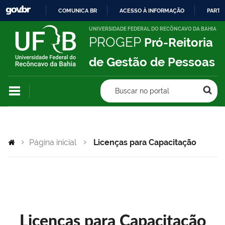
COMUNICA BR
ACESSO À INFORMAÇÃO
PARTI
IR
UNIVERSIDADE FEDERAL DO RECÔNCAVO DA BAHIA
PROGEP
Pró-Reitoria
PARA
O
de Gestão de Pessoas
CONTEÚDO
Buscar no portal
Página inicial
Licenças para Capacitação
Licenças para Capacitação