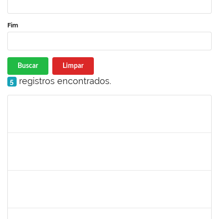
Fim
Buscar
Limpar
registros encontrados.
5
Matrícula
Nome
Cargo
Processo
Início
Fim
Status
thiago lus
30/11/-0001
30/11/-0001
Concluído
thiago lus
30/11/-0001
30/11/-0001
Concluído