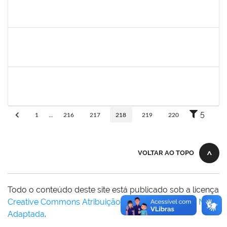
camilla
30/11/-0001
30/11/-0001
Concluído
bianca
30/11/-0001
30/11/-0001
Concluído
rosana
30/11/-0001
30/11/-0001
Concluído
5
1
...
216
217
218
219
220
VOLTAR AO TOPO
Todo o conteúdo deste site está publicado sob a licença
Creative Commons Atribuição-SemDerivações 3.0 Não
Adaptada
.