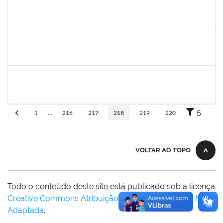
rosana
30/11/-0001
30/11/-0001
Concluído
frederico
30/11/-0001
30/11/-0001
Concluído
patrcia
30/11/-0001
30/11/-0001
Concluído
5
1
...
216
217
218
219
220
VOLTAR AO TOPO
Todo o conteúdo deste site está publicado sob a licença
Creative Commons Atribuição-SemDerivações 3.0 Não
Adaptada
.