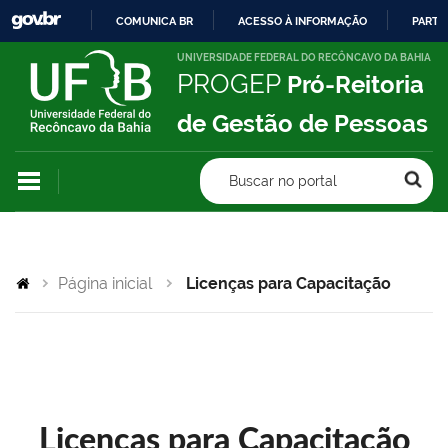
COMUNICA BR
ACESSO À INFORMAÇÃO
PARTI
IR
UNIVERSIDADE FEDERAL DO RECÔNCAVO DA BAHIA
PROGEP
Pró-Reitoria
PARA
O
de Gestão de Pessoas
CONTEÚDO
Buscar no portal
Página inicial
Licenças para Capacitação
Licenças para Capacitação