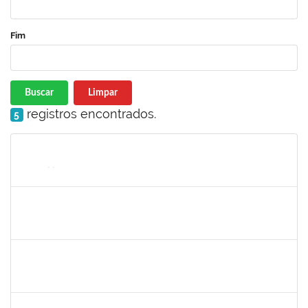
Fim
Buscar
Limpar
registros encontrados.
5
Matrícula
Nome
Cargo
Processo
Início
Fim
Status
camilla
30/11/-0001
30/11/-0001
Concluído
bianca
30/11/-0001
30/11/-0001
Concluído